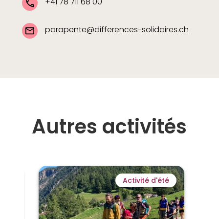
+41 78 711 68 00
parapente@differences-solidaires.ch
Autres activités
ver
Activité d'été