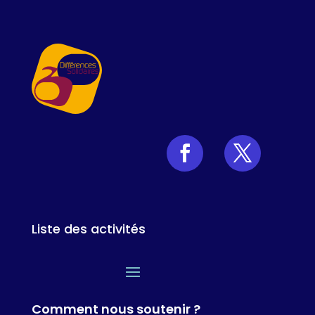
a
t
i
v
e
:
Liste des activités
Comment nous soutenir ?