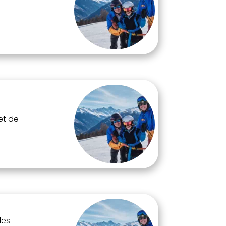
et de
les