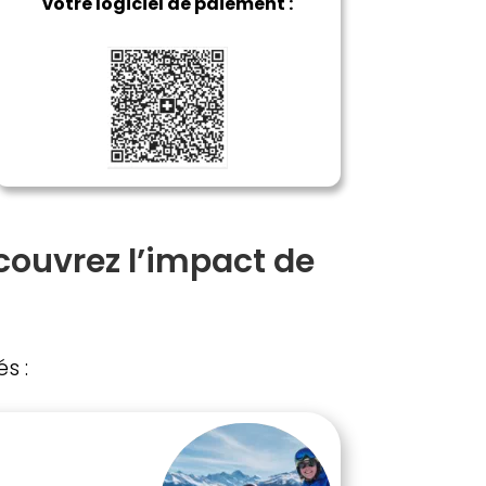
votre logiciel de paiement :
couvrez l’impact de
s :