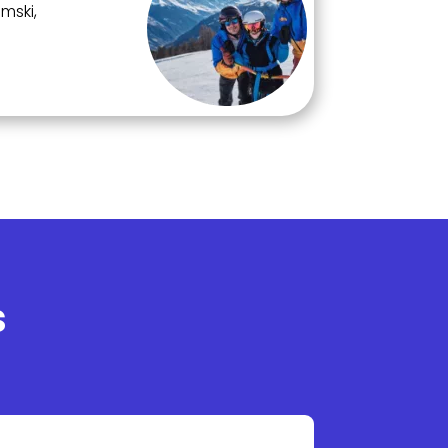
mski,
s