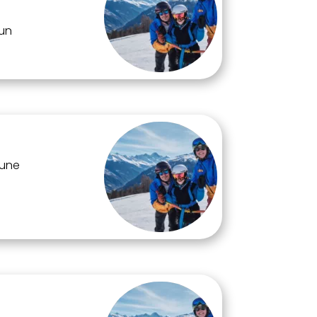
un
 une