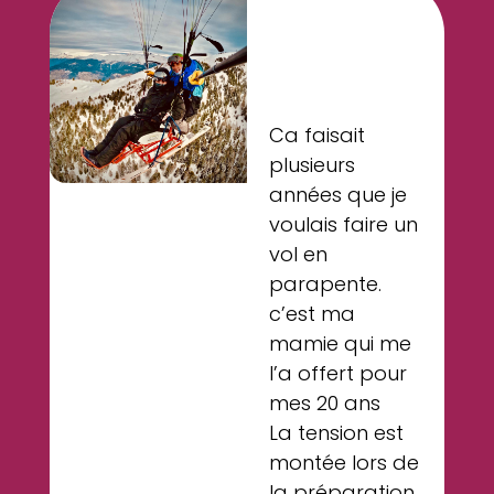
e
t
Ca faisait
plusieurs
années que je
voulais faire un
vol en
t
parapente.
c’est ma
mamie qui me
l’a offert pour
mes 20 ans
La tension est
montée lors de
la préparation,